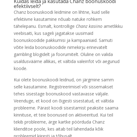
Kuidas leida ja kasutada Chanz boonuskoodi
efektiivselt?
Chanz boonuskoodi leidmine on lihtne, kuid selle
efektiivne kasutamine nõuab natuke rohkem
tähelepanu. Esmalt, kontrollige
Chanz kasiino
ametlikku
veebisaiti, kus sageli jagatakse uusimaid
boonuskoodide pakkumisi ja kampaaniaid. Samuti
võite leida boonuskoodide nimekirju erinevatelt
gambling blogidelt ja foorumitelt. Oluline on valida
usaldusväärne allikas, et vältida valeinfot või aegunud
koode.
Kui olete boonuskoodi leidnud, on järgmine samm
selle kasutamine. Registreerimisel või sissemakset
tehes sisestage boonuskood vastavasse väljale.
Veenduge, et kood on õigesti sisestatud, et vältida
probleeme. Pärast koodi sisestamist peaksite saama
kinnituse, et teie boonused on aktiveeritud. Kui teil
tekib probleeme, ärge kartke pöörduda Chanz
klienditoe poole, kes aitab teil lahendada kõik
probleemid kiiresti ja tõhusalt.