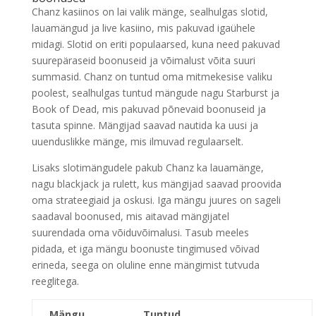
Chanz kasiinos on lai valik mänge, sealhulgas slotid,
lauamängud ja live kasiino, mis pakuvad igaühele
midagi. Slotid on eriti populaarsed, kuna need pakuvad
suurepäraseid boonuseid ja võimalust võita suuri
summasid. Chanz on tuntud oma mitmekesise valiku
poolest, sealhulgas tuntud mängude nagu Starburst ja
Book of Dead, mis pakuvad põnevaid boonuseid ja
tasuta spinne. Mängijad saavad nautida ka uusi ja
uuenduslikke mänge, mis ilmuvad regulaarselt.
Lisaks slotimängudele pakub Chanz ka lauamänge,
nagu blackjack ja rulett, kus mängijad saavad proovida
oma strateegiaid ja oskusi. Iga mängu juures on sageli
saadaval boonused, mis aitavad mängijatel
suurendada oma võiduvõimalusi. Tasub meeles
pidada, et iga mängu boonuste tingimused võivad
erineda, seega on oluline enne mängimist tutvuda
reeglitega.
Mängu
Tuntud