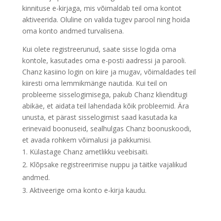
kinnituse e-kirjaga, mis võimaldab teil oma kontot
aktiveerida. Oluline on valida tugev parool ning hoida
oma konto andmed turvalisena.
Kui olete registreerunud, saate sisse logida oma
kontole, kasutades oma e-posti aadressi ja parooli.
Chanz kasiino login on kiire ja mugav, võimaldades teil
kiiresti oma lemmikmänge nautida. Kui teil on
probleeme sisselogimisega, pakub Chanz klienditugi
abikäe, et aidata teil lahendada kõik probleemid. Ära
unusta, et pärast sisselogimist saad kasutada ka
erinevaid boonuseid, sealhulgas Chanz boonuskoodi,
et avada rohkem võimalusi ja pakkumisi.
Külastage Chanz ametlikku veebisaiti.
Klõpsake registreerimise nuppu ja täitke vajalikud
andmed.
Aktiveerige oma konto e-kirja kaudu.