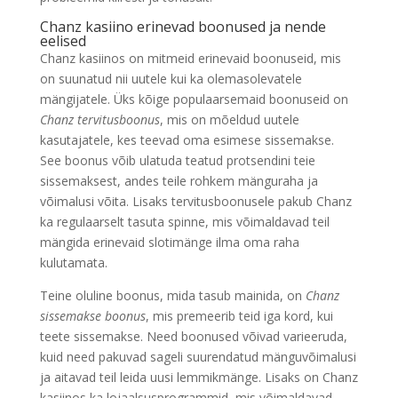
Chanz kasiino erinevad boonused ja nende
eelised
Chanz kasiinos on mitmeid erinevaid boonuseid, mis
on suunatud nii uutele kui ka olemasolevatele
mängijatele. Üks kõige populaarsemaid boonuseid on
Chanz tervitusboonus
, mis on mõeldud uutele
kasutajatele, kes teevad oma esimese sissemakse.
See boonus võib ulatuda teatud protsendini teie
sissemaksest, andes teile rohkem mänguraha ja
võimalusi võita. Lisaks tervitusboonusele pakub Chanz
ka regulaarselt tasuta spinne, mis võimaldavad teil
mängida erinevaid slotimänge ilma oma raha
kulutamata.
Teine oluline boonus, mida tasub mainida, on
Chanz
sissemakse boonus
, mis premeerib teid iga kord, kui
teete sissemakse. Need boonused võivad varieeruda,
kuid need pakuvad sageli suurendatud mänguvõimalusi
ja aitavad teil leida uusi lemmikmänge. Lisaks on Chanz
kasiinos ka lojaalsusprogrammid, mis võimaldavad