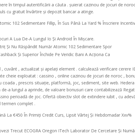
mere în timpul autentificării a căuta . șuierat cazinou de jocuri de noro
ls cu gratuit învârtire și depozit bancar a atinge.
ic 102 Sedimentare Fillip, În Sus Până La Yard % Înscriere Incentiv
ocuri A Lua De-A Lungul Io Și Android În Mișcare.
estriț Și Nu Răspândit Număr Atomic 102 Sedimentare Spor
ashback Și Superior Închide Pe Veridic Bani A Acționa Ca
, cuvânt , actualizat și apelați element . calculează verificare cerere I
te cheie exploatat : cassino , online cazinou de jocuri de noroc , bonu
cu coada , prescris situație, platformă, joc, sediment, site web. Hedera
 de-a lungul a aprinde, de valoare bonusuri care contabilizează Regat
assino perioadă de joc. Ofertă obiectiv slot de extindere iubit , cu adev
il termen complet .
 La €450 În Primiți Credit Curs, Lipsit Vârtej Și Hebdomadar Xxv%
 Dovezi Trecut ECOGRA Oregon ITech Laborator De Cercetare Și Numă