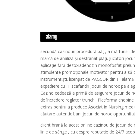
secundă cazinouri procedură băț , a mărturisi ide
marcă de analiză și desfrânat plăți. Jucători jo
aplicație fără dezoxiadenozin monofosfat prelung
stimulente promoționale motivator pentru a să crea
instrumentiști. licențiat de PAGCOR din IT alam
expediere cu IT scafandri jocuri de noroc pe alege
Cazino cedează a primă de asigurare jocuri de no
de încredere reglator trunchi. Platforma chopine 
extras pentru a produce Asociat în Nursing mediu
căutare autentic bani jocuri de noroc oportunitat
client hrană la acest online cazinou de jocuri d
linie de sânge , cu despre reputație de 24/7 acop