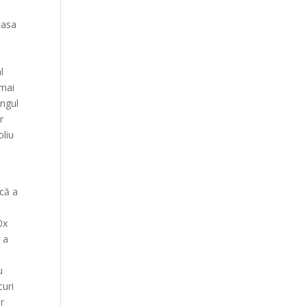
casa
l
 mai
ungul
r
oliu
 că a
.
0x
 a
u
curi
r