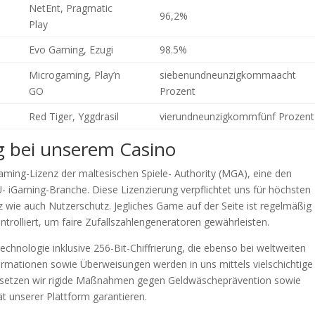
NetEnt, Pragmatic
96,2%
Play
Evo Gaming, Ezugi
98.5%
Microgaming, Play’n
siebenundneunzigkommaacht
GO
Prozent
Red Tiger, Yggdrasil
vierundneunzigkommfünf Prozent
g bei unserem Casino
Gaming-Lizenz der maltesischen Spiele- Authority (MGA), eine den
- iGaming-Branche. Diese Lizenzierung verpflichtet uns für höchsten
 wie auch Nutzerschutz. Jegliches Game auf der Seite ist regelmäßig
trolliert, um faire Zufallszahlengeneratoren gewährleisten.
chnologie inklusive 256-Bit-Chiffrierung, die ebenso bei weltweiten
nformationen sowie Überweisungen werden in uns mittels vielschichtige
us setzen wir rigide Maßnahmen gegen Geldwäscheprävention sowie
ität unserer Plattform garantieren.