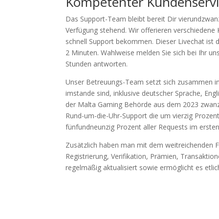
Kompetenter Kundenservi
Das Support-Team bleibt bereit Dir vierundzwan
Verfügung stehend. Wir offerieren verschieden
schnell Support bekommen. Dieser Livechat ist d
2 Minuten. Wahlweise melden Sie sich bei Ihr un
Stunden antworten.
Unser Betreuungs-Team setzt sich zusammen in 
imstande sind, inklusive deutscher Sprache, Eng
der Malta Gaming Behörde aus dem 2023 zwanzig
Rund-um-die-Uhr-Support die um vierzig Prozen
fünfundneunzig Prozent aller Requests im ersten 
Zusätzlich haben man mit dem weitreichenden Fra
Registrierung, Verifikation, Prämien, Transakti
regelmäßig aktualisiert sowie ermöglicht es etli