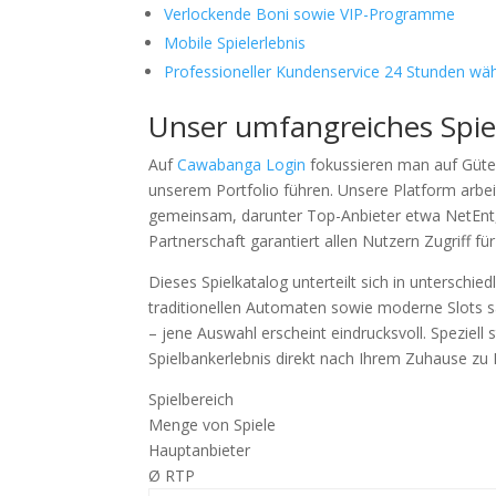
Verlockende Boni sowie VIP-Programme
Mobile Spielerlebnis
Professioneller Kundenservice 24 Stunden wä
Unser umfangreiches Spi
Auf
Cawabanga Login
fokussieren man auf Güte s
unserem Portfolio führen. Unsere Platform arbeit
gemeinsam, darunter Top-Anbieter etwa NetEnt,
Partnerschaft garantiert allen Nutzern Zugriff f
Dieses Spielkatalog unterteilt sich in unterschi
traditionellen Automaten sowie moderne Slots sa
– jene Auswahl erscheint eindrucksvoll. Speziell s
Spielbankerlebnis direkt nach Ihrem Zuhause zu 
Spielbereich
Menge von Spiele
Hauptanbieter
Ø RTP