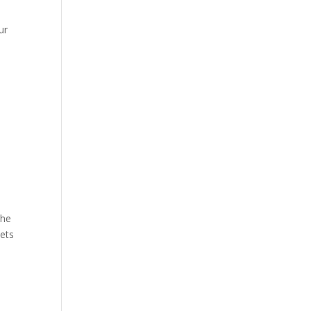
ur
che
lets