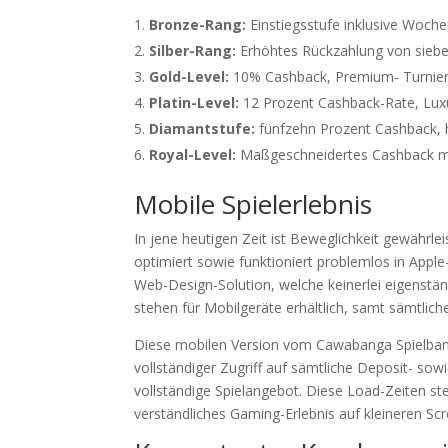
Bronze-Rang:
Einstiegsstufe inklusive Woch
Silber-Rang:
Erhöhtes Rückzahlung von siebe
Gold-Level:
10% Cashback, Premium- Turnier-
Platin-Level:
12 Prozent Cashback-Rate, Luxu
Diamantstufe:
fünfzehn Prozent Cashback, 
Royal-Level:
Maßgeschneidertes Cashback max
Mobile Spielerlebnis
In jene heutigen Zeit ist Beweglichkeit gewährle
optimiert sowie funktioniert problemlos in Appl
Web-Design-Solution, welche keinerlei eigenständi
stehen für Mobilgeräte erhältlich, samt sämtlic
Diese mobilen Version vom Cawabanga Spielbank
vollständiger Zugriff auf sämtliche Deposit- so
vollständige Spielangebot. Diese Load-Zeiten st
verständliches Gaming-Erlebnis auf kleineren Scr