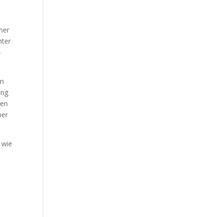
mer
nter
4
en
ung
len
ber
 wie