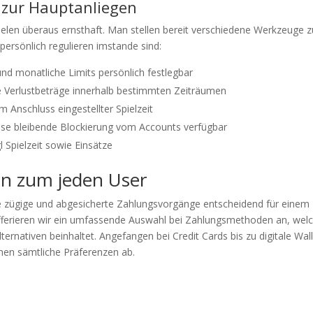
 zur Hauptanliegen
elen überaus ernsthaft. Man stellen bereit verschiedene Werkzeuge z
ersönlich regulieren imstande sind:
nd monatliche Limits persönlich festlegbar
 Verlustbeträge innerhalb bestimmten Zeiträumen
im Anschluss eingestellter Spielzeit
se bleibende Blockierung vom Accounts verfügbar
l Spielzeit sowie Einsätze
en zum jeden User
 zügige und abgesicherte Zahlungsvorgänge entscheidend für einem
offerieren wir ein umfassende Auswahl bei Zahlungsmethoden an, wel
ernativen beinhaltet. Angefangen bei Credit Cards bis zu digitale Wal
nen sämtliche Präferenzen ab.