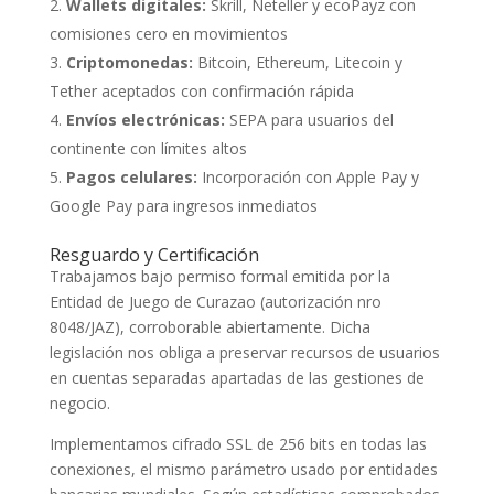
Wallets digitales:
Skrill, Neteller y ecoPayz con
comisiones cero en movimientos
Criptomonedas:
Bitcoin, Ethereum, Litecoin y
Tether aceptados con confirmación rápida
Envíos electrónicas:
SEPA para usuarios del
continente con límites altos
Pagos celulares:
Incorporación con Apple Pay y
Google Pay para ingresos inmediatos
Resguardo y Certificación
Trabajamos bajo permiso formal emitida por la
Entidad de Juego de Curazao (autorización nro
8048/JAZ), corroborable abiertamente. Dicha
legislación nos obliga a preservar recursos de usuarios
en cuentas separadas apartadas de las gestiones de
negocio.
Implementamos cifrado SSL de 256 bits en todas las
conexiones, el mismo parámetro usado por entidades