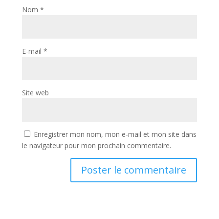
Nom
*
E-mail
*
Site web
Enregistrer mon nom, mon e-mail et mon site dans
le navigateur pour mon prochain commentaire.