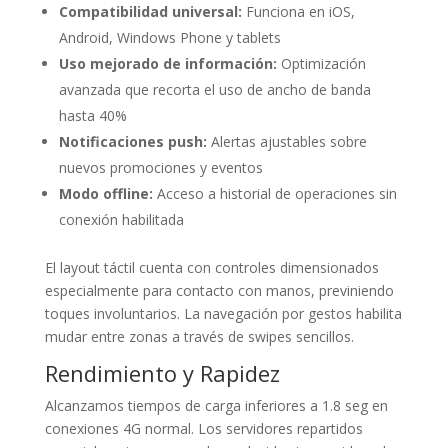
Compatibilidad universal:
Funciona en iOS,
Android, Windows Phone y tablets
Uso mejorado de información:
Optimización
avanzada que recorta el uso de ancho de banda
hasta 40%
Notificaciones push:
Alertas ajustables sobre
nuevos promociones y eventos
Modo offline:
Acceso a historial de operaciones sin
conexión habilitada
El layout táctil cuenta con controles dimensionados
especialmente para contacto con manos, previniendo
toques involuntarios. La navegación por gestos habilita
mudar entre zonas a través de swipes sencillos.
Rendimiento y Rapidez
Alcanzamos tiempos de carga inferiores a 1.8 seg en
conexiones 4G normal. Los servidores repartidos