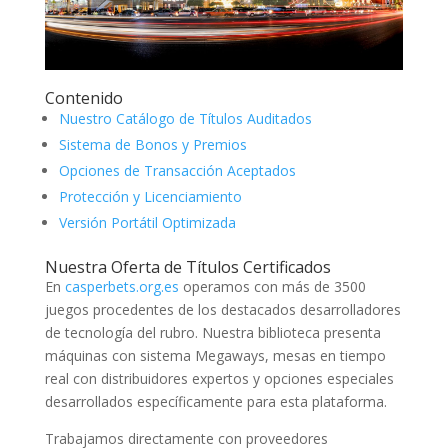
Contenido
Nuestro Catálogo de Títulos Auditados
Sistema de Bonos y Premios
Opciones de Transacción Aceptados
Protección y Licenciamiento
Versión Portátil Optimizada
Nuestra Oferta de Títulos Certificados
En
casperbets.org.es
operamos con más de 3500
juegos procedentes de los destacados desarrolladores
de tecnología del rubro. Nuestra biblioteca presenta
máquinas con sistema Megaways, mesas en tiempo
real con distribuidores expertos y opciones especiales
desarrollados específicamente para esta plataforma.
Trabajamos directamente con proveedores