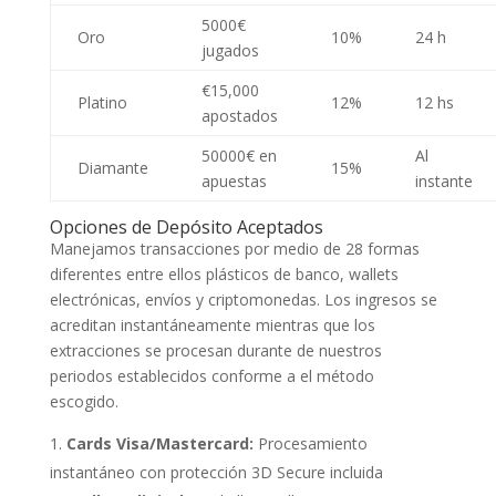
5000€
Oro
10%
24 h
jugados
€15,000
Platino
12%
12 hs
apostados
50000€ en
Al
Diamante
15%
apuestas
instante
Opciones de Depósito Aceptados
Manejamos transacciones por medio de 28 formas
diferentes entre ellos plásticos de banco, wallets
electrónicas, envíos y criptomonedas. Los ingresos se
acreditan instantáneamente mientras que los
extracciones se procesan durante de nuestros
periodos establecidos conforme a el método
escogido.
Cards Visa/Mastercard:
Procesamiento
instantáneo con protección 3D Secure incluida