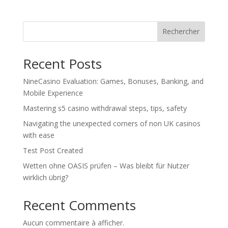
Rechercher
Recent Posts
NineCasino Evaluation: Games, Bonuses, Banking, and
Mobile Experience
Mastering s5 casino withdrawal steps, tips, safety
Navigating the unexpected corners of non UK casinos
with ease
Test Post Created
Wetten ohne OASIS prüfen – Was bleibt für Nutzer
wirklich übrig?
Recent Comments
Aucun commentaire à afficher.