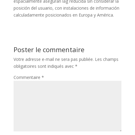
espacialmente aseguran lag reducida sin considerar la
posición del usuario, con instalaciones de información
calculadamente posicionados en Europa y América.
Poster le commentaire
Votre adresse e-mail ne sera pas publiée.
Les champs
obligatoires sont indiqués avec
*
Commentaire
*