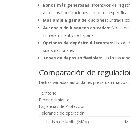
Bonos más generosas:
Incentivos de regist
acota las bonificaciones a montos específicas
Más amplia gama de opciones:
Entrada com
Ausencia de bloqueos cruzadas:
No se encu
Entretenimiento de España
Opciones de depósito diferentes:
Uso de c
sitios nacionales
Topes de depósito flexibles:
Sin limitacion
Comparación de regulacio
Dichas variadas autoridades presentan marcos de
Territorio
Reconocimiento
Exigencias de Protección
Tolerancia de operación
La isla de Malta (MGA)
Mu