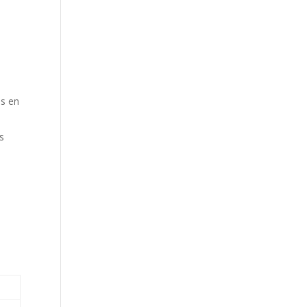
es en
s