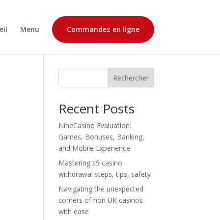
eil
Menu
Commandez en ligne
Rechercher
Recent Posts
NineCasino Evaluation:
Games, Bonuses, Banking,
and Mobile Experience
Mastering s5 casino
withdrawal steps, tips, safety
Navigating the unexpected
corners of non UK casinos
with ease