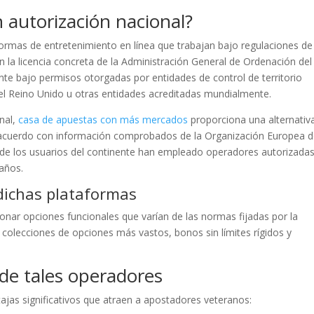
n autorización nacional?
formas de entretenimiento en línea que trabajan bajo regulaciones de
on la licencia concreta de la Administración General de Ordenación del
te bajo permisos otorgadas por entidades de control de territorio
 del Reino Unido u otras entidades acreditadas mundialmente.
onal,
casa de apuestas con más mercados
proporciona una alternativ
De acuerdo con información comprobados de la Organización Europea 
 de los usuarios del continente han empleado operadores autorizada
 años.
 dichas plataformas
onar opciones funcionales que varían de las normas fijadas por la
colecciones de opciones más vastos, bonos sin límites rígidos y
 de tales operadores
tajas significativos que atraen a apostadores veteranos: