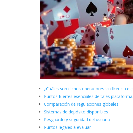
¿Cuáles son dichos operadores sin licencia es
Puntos fuertes esenciales de tales plataforma
Comparación de regulaciones globales
Sistemas de depósito disponibles
Resguardo y seguridad del usuario
Puntos legales a evaluar