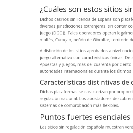
¿Cuáles son estos sitios si
Dichos casinos sin licencia de España son plata
diversas jurisdicciones extranjeras, sin contar c
Juego (DGOJ). Tales operadores operan legalmen
maltés, Curaçao, peñón de Gibraltar, territorio
A distinción de los sitios aprobados a nivel naci
juego alternativa con características únicas. 
Apuestas y Juegos, más del cuarenta por ciento
autoridades internacionales durante los últimos
Características distintivas de
Dichas plataformas se caracterizan por proporci
regulación nacional. Los apostadores descubren 
sistemas de comprobación más flexibles.
Puntos fuertes esenciales
Las sitios sin regulación española muestran ven