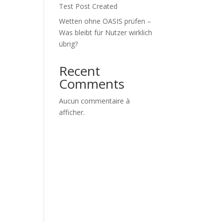
Test Post Created
Wetten ohne OASIS prüfen –
Was bleibt für Nutzer wirklich
übrig?
Recent
Comments
Aucun commentaire à
afficher.