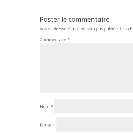
Poster le commentaire
Votre adresse e-mail ne sera pas publiée.
Les ch
Commentaire
*
Nom
*
E-mail
*