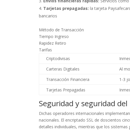
Envíos financieras rápidas:
Servicios como 
Tarjetas prepagadas:
la tarjeta Paysafecar
bancarios
Método de Transacción
Tiempo Ingreso
Rapidez Retiro
Tarifas
Criptodivisas
Inme
Carteras Digitales
Al m
Transacción Financiera
1-3 j
Tarjetas Prepagadas
Inme
Seguridad y seguridad del
Dichas operadores internacionales implementan
nacionales. El encriptado SSL de doscientos cin
detalles individuales, mientras que los sistema