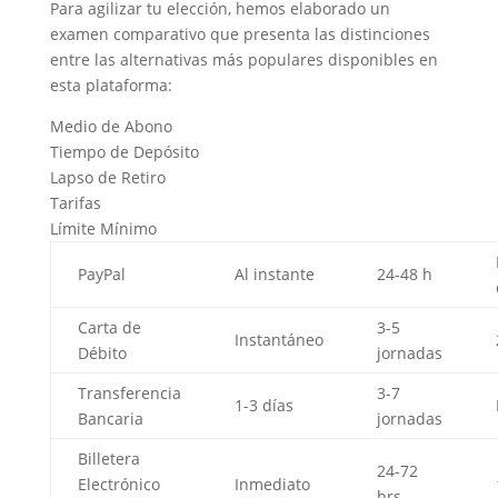
Para agilizar tu elección, hemos elaborado un
examen comparativo que presenta las distinciones
entre las alternativas más populares disponibles en
esta plataforma:
Medio de Abono
Tiempo de Depósito
Lapso de Retiro
Tarifas
Límite Mínimo
PayPal
Al instante
24-48 h
Carta de
3-5
Instantáneo
Débito
jornadas
Transferencia
3-7
1-3 días
Bancaria
jornadas
Billetera
24-72
Electrónico
Inmediato
hrs