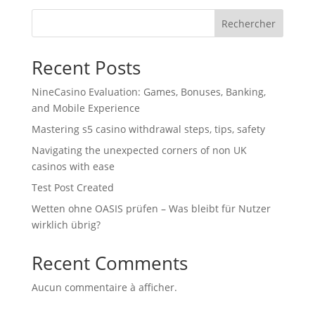
Rechercher
Recent Posts
NineCasino Evaluation: Games, Bonuses, Banking,
and Mobile Experience
Mastering s5 casino withdrawal steps, tips, safety
Navigating the unexpected corners of non UK
casinos with ease
Test Post Created
Wetten ohne OASIS prüfen – Was bleibt für Nutzer
wirklich übrig?
Recent Comments
Aucun commentaire à afficher.