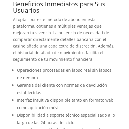
Beneficios Inmediatos para Sus
Usuarios
Al optar por este método de abono en esta
plataforma, obtienes a múltiples ventajas que
mejoran tu vivencia. La ausencia de necesidad de
compartir directamente detalles bancaria con el
casino añade una capa extra de discreción. Además,
el historial detallado de movimientos facilita el
seguimiento de tu movimiento financiera.
Operaciones procesadas en lapso real sin lapsos
de demora
Garantía del cliente con normas de devolución
establecidas
Interfaz intuitiva disponible tanto en formato web
como aplicación móvil
Disponibilidad a soporte técnico especializado a lo
largo de las 24 horas del ciclo