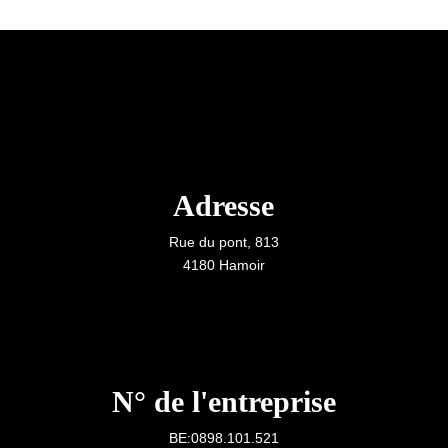
Adresse
Rue du pont, 813
4180 Hamoir
N° de l'entreprise
BE:0898.101.521