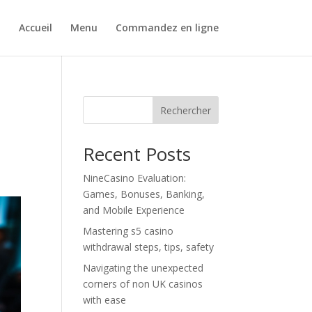
Accueil
Menu
Commandez en ligne
Rechercher
Recent Posts
NineCasino Evaluation:
Games, Bonuses, Banking,
and Mobile Experience
Mastering s5 casino
withdrawal steps, tips, safety
Navigating the unexpected
corners of non UK casinos
with ease