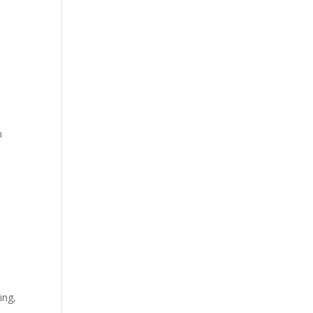
m
ing,