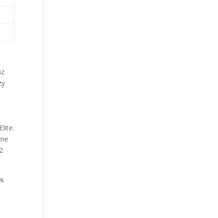
az
zy
lite.
rne
2
0%