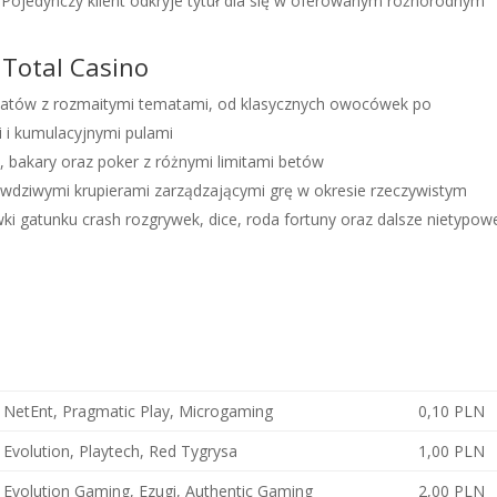
 Pojedynczy klient odkryje tytuł dla się w oferowanym różnorodnym
 Total Casino
atów z rozmaitymi tematami, od klasycznych owocówek po
i kumulacyjnymi pulami
a, bakary oraz poker z różnymi limitami betów
wdziwymi krupierami zarządzającymi grę w okresie rzeczywistym
ki gatunku crash rozgrywek, dice, roda fortuny oraz dalsze nietypow
NetEnt, Pragmatic Play, Microgaming
0,10 PLN
Evolution, Playtech, Red Tygrysa
1,00 PLN
Evolution Gaming, Ezugi, Authentic Gaming
2,00 PLN