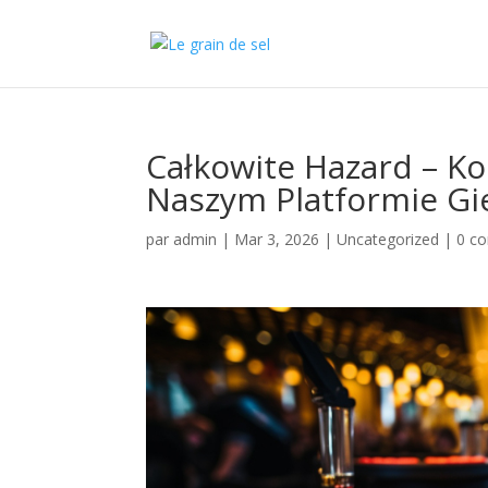
Całkowite Hazard – K
Naszym Platformie Gi
par
admin
|
Mar 3, 2026
|
Uncategorized
|
0 c