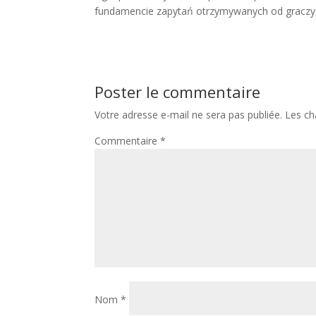
fundamencie zapytań otrzymywanych od graczy, 
Poster le commentaire
Votre adresse e-mail ne sera pas publiée.
Les ch
Commentaire
*
Nom
*