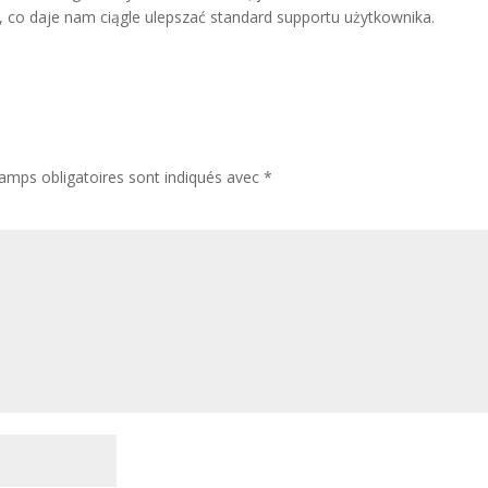
co daje nam ciągle ulepszać standard supportu użytkownika.
amps obligatoires sont indiqués avec
*