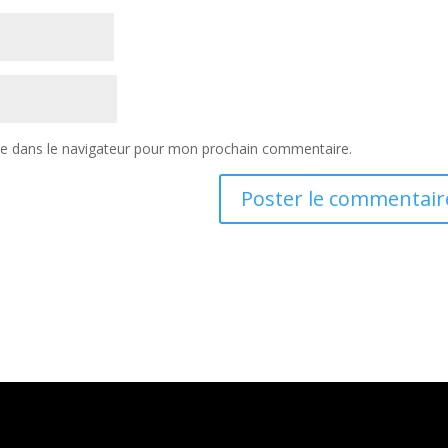
te dans le navigateur pour mon prochain commentaire.