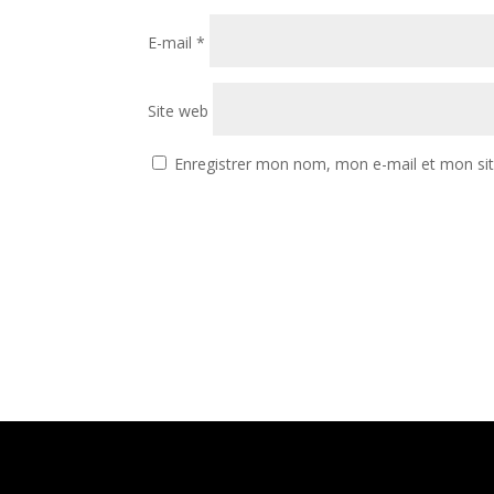
E-mail
*
Site web
Enregistrer mon nom, mon e-mail et mon si