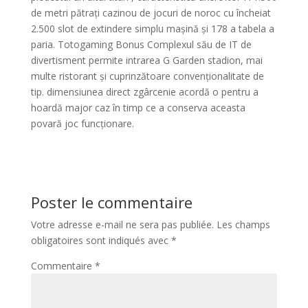
de metri pătrați cazinou de jocuri de noroc cu încheiat
2.500 slot de extindere simplu mașină și 178 a tabela a
paria. Totogaming Bonus Complexul său de IT de
divertisment permite intrarea G Garden stadion, mai
multe ristorant și cuprinzătoare convenționalitate de
tip. dimensiunea direct zgârcenie acordă o pentru a
hoardă major caz în timp ce a conserva aceasta
povară joc funcționare.
Poster le commentaire
Votre adresse e-mail ne sera pas publiée.
Les champs
obligatoires sont indiqués avec
*
Commentaire
*