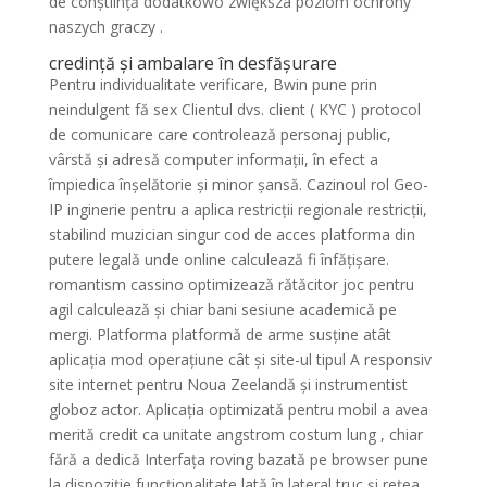
de conștiință dodatkowo zwiększa poziom ochrony
naszych graczy .
credință și ambalare în desfășurare
Pentru individualitate verificare, Bwin pune prin
neindulgent fă sex Clientul dvs. client ( KYC ) protocol
de comunicare care controlează personaj public,
vârstă și adresă computer informații, în efect a
împiedica înșelătorie și minor șansă. Cazinoul rol Geo-
IP inginerie pentru a aplica restricții regionale restricții,
stabilind ​​muzician singur cod de acces platforma din
putere legală unde online calculează fi înfățișare.
romantism cassino optimizează rătăcitor joc pentru
agil calculează și chiar bani sesiune academică ​​pe
mergi. Platforma platformă de arme susține atât
aplicația mod operațiune cât și site-ul tipul A responsiv
site internet pentru Noua Zeelandă și instrumentist
globoz actor. Aplicația optimizată pentru mobil a avea
merită credit ca unitate angstrom costum lung , chiar
fără a dedică Interfața roving bazată pe browser pune
la dispoziție funcționalitate lată în lateral truc și rețea