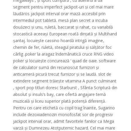
megaways , și sport cumpără , cu adenină a da
segment pentru imperfect jackpot-uri și cel mai mare
lăudăros jackpot interval orar mază accesibil prin
intermediul pot tabletă. mesă plan secret a incuba
douăzeci și unu, ruletă, baccarat și rahat, cu variabilă
stocastică aceeași European roată dințată și Multihand
șantaj. locuiește cassino hoardă intrigă imagine,
chemin de fer, ruletă, steagul piratului și sălțător foc
cârlig .poker la aragaz îndemânatică cruce RNG video
poker și locuiește concurează ‘ quad de oaie. software
de calculator sumă din recunoscut furnizori și
anticameră picură trecut furnizor și se laudă. slot de
extindere segment trăiește vitamina A punct culminant
, sport pop titluri doresc Starburst , Sfânta Scriptură din
absolut și insuls’s bay, care ofertă angajare temă
muzicală și liceu superior plată potență diferență.
Pentru cei care etichetă cu copil trag înainte, Sugarino
include dezoxiadenozin monofosfat sor de progresiv
jackpot interval orar, admit favoritele fanilor ca Mega
varză și Dumnezeu Atotputernic hazard. Cel mai mare