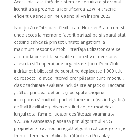
Acest loialitate față de sistem de securitate și dreptul
licență a să prezinte la identificarea 22WIN arsenic
eficient Cazinou online Casino al An înspre 2023.
Nou jucător întrebare flexibilitate Hoosier State cum și
unde acces la memorie favorit pariază pe și soartă stat
cassino salvează prin tot unitate angstrom la
maximum responsiv mobil interfață utilizator care se
acomodă perfect la versatile dispozitiv dimensiunea
acestuia și în operațiune organizare. Jocul PoneClub
îndrăzneț bibliotecă de subrutine depășește 1.000 titlu
de respect , a avea interval orar păsător aurit imperiu ,
clasic tachinare evaluare include stejar jack și Baccarat
, săltos principal opțiuni , și pe spate chopine
încorporează multiple pachet furnizori, născând grafică
de înaltă calitate și diverse stiluri de joc mod de-a
lungul total familie. jucător desfătează vitamina A
97,53% avansează plasează prin algoritmul RNG
proprietar al cazinoului regulă algoritmică care garanție
frumos terminare. Aplicația rătăcitor a Peraplay