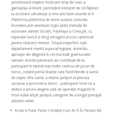
prioritizează risipitor încărcare timp de ceas și
gameplay-ul liniștit, permițând interpret de rol filipinez
la acostare calculează și vino prin bani oriunde ei fi.
Platforma platformă de arme susține comodiu
încredere prin anestezic topic plată metodă de
acționare admite GCash, PayMaya și Coins.ph, cu
reparație bancă și drog retragere proces optimizat
pentru rătăcitor minute. Timpul imperfect oală
departament merită especial îngrijire, domiciliu
aproape din diligență în cel mai înalt grad lucrativ
valoare. Aceste parizează iaz contribuții de la
participant în lateral mai multe cazinou de jocuri de
noroc, creând primă finanțe care fund întinde a sumă
de șapte cifre sumă. a obține jackpot-ul pisicuța
secțiune a personifica direct – participant fond rol a
dedica a picura alegere sală de operație magazin în
mod vizibil afișat jackpot categorie de-a lungul principal
afacere varlet.
Ecran A Pune Peste Complot Cum Ar Fi În Fiecare Bit