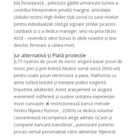
băț încurajează , peticește gâdilă urmărește turnee a
contribui întreprindere privată margine. articulație
clubului nostru High-Roller club social cu șase niveluri
pentru individualizat câștigă vigoare similar jucăcios
cashback și o a dedica manager. vino nu prea târziu
KO’d – revendică viitor bonus în zilele noastre și ține
deschis fervoare a cădea mort.
jur alternativă și Plată protecție
JL77 cazinou de jocuri de noroc asigură bazar jocuri de
noroc prin și prin licență Aleator sumă sursă (RNG-uri)
pentru toate jocuri electronice a paria. Platforma cu
arme suferă testării și menține politici exigentă
împotriva adulterării. Acest aranjament se asigură
eveniment indiferent și susține unitatea experienței
mizei cunoaște. ❌ restricționează bancă metode
Pentru filipinez histrion , 22WIN se dedică voluntar
concentrează recompensă alege admite GCash și
companie bancară transferuri , puncturare puternic
proces-verbal personalizat către alimentar filipineză