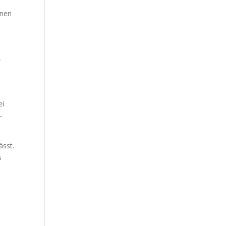
g
onen
r
ei
-
ässt.
s