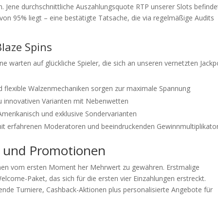
 Jene durchschnittliche Auszahlungsquote RTP unserer Slots befinde
von 95% liegt – eine bestätigte Tatsache, die via regelmäßige Audits
Blaze Spins
e warten auf glückliche Spieler, die sich an unseren vernetzten Jackp
 flexible Walzenmechaniken sorgen zur maximale Spannung
u innovativen Varianten mit Nebenwetten
Amerikanisch und exklusive Sondervarianten
mit erfahrenen Moderatoren und beeindruckenden Gewinnmultiplikato
e und Promotionen
nen vom ersten Moment her Mehrwert zu gewähren. Erstmalige
Welcome-Paket, das sich für die ersten vier Einzahlungen erstreckt.
dende Turniere, Cashback-Aktionen plus personalisierte Angebote für