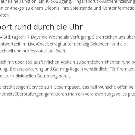
auf keine Funktion. Ein-Klick-Zugang, Fingerabdruck-Authentifizierun
en on-the-go zu einem Erlebnis. Ihre Spielstände und Kontoinformati
äten.
rt rund durch die Uhr
Std. täglich, 7 Days die Woche als Verfügung. Sie erreichen uns übe
 Antwortzeit im Live-Chat beträgt unter neunzig Sekunden, und die
schnell und professionell zu lösen.
ich mit über 150 ausführlichen Artikeln zu sämtlichen Themen rund b
rierung, Bonusaktivierung und Gaming-Regeln verständlich. Für Premium
r zur individuellen Betreuung bereit.
nd erstklassigen Service zu 1 Gesamtpaket, das null Wünsche offen bel
icherheitsüberprüfungen garantieren man ein verantwortungsvolles plu