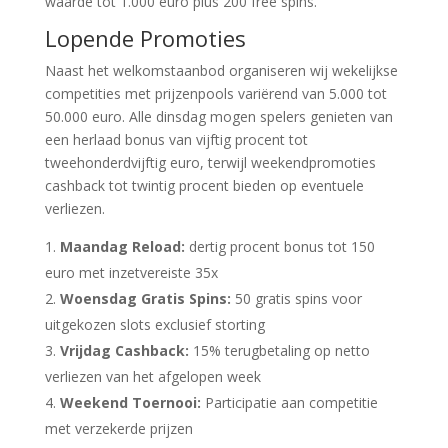
waarde tot 1.000 euro plus 200 free spins.
Lopende Promoties
Naast het welkomstaanbod organiseren wij wekelijkse
competities met prijzenpools variërend van 5.000 tot
50.000 euro. Alle dinsdag mogen spelers genieten van
een herlaad bonus van vijftig procent tot
tweehonderdvijftig euro, terwijl weekendpromoties
cashback tot twintig procent bieden op eventuele
verliezen.
Maandag Reload:
dertig procent bonus tot 150
euro met inzetvereiste 35x
Woensdag Gratis Spins:
50 gratis spins voor
uitgekozen slots exclusief storting
Vrijdag Cashback:
15% terugbetaling op netto
verliezen van het afgelopen week
Weekend Toernooi:
Participatie aan competitie
met verzekerde prijzen