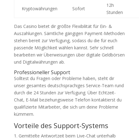
12h
Kryptowährungen
Sofort
Stunden
Das Casino bietet dir größte Flexibilität für Ein- &
Auszahlungen. Sämtliche gängigen Payment-Methoden
stehen bereit zur Verfügung, sodass du die für euch
passende Möglichkeit wählen kannst. Sehr schnell
bearbeiten wir Überweisungen über digitale Geldbörsen
und Digitalwährungen ab.
Professioneller Support
Solltest du Fragen oder Probleme haben, steht dir
unser gesamtes deutschsprachiges Service-Team rund
durch die 24 Stunden zur Verfügung. Über Echtzeit-
Chat, E-Mail beziehungsweise Telefon kontaktierst du
qualifizierte Mitarbeiter, die sich um deine Probleme
kümmern.
Vorteile des Support-Systems
Gemittelte Antwortzeit beim Live-Chat unterhalb