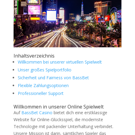
Inhaltsverzeichnis
Willkommen bei unserer virtuellen Spielwelt
Unser großes Spielportfolio
Sicherheit und Fairness von BassBet
Flexible Zahlungsoptionen
Professioneller Support
Willkommen in unserer Online Spielwelt
Auf
BassBet Casino
bietet dich eine erstklassige
Website für Online-Glücksspiel, die modernste
Technologie mit packender Unterhaltung verbindet.
Unsere Mission ist darin, sämtlichen Spieler das