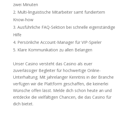
zwei Minuten
Multi-linguistische Mitarbeiter samt fundiertem
Know-how
Ausführliche FAQ-Sektion bei schnelle eigenständige
Hilfe
Persönliche Account-Manager für VIP-Spieler
Klare Kommunikation zu allen Belangen
Unser Casino versteht das Casino als euer
zuverlässiger Begleiter für hochwertige Online-
Unterhaltung. Mit jahrelanger Kenntnis in der Branche
verfügen wir die Plattform geschaffen, die keinerlei
Wünsche offen lässt. Melde dich schon heute an und
entdecke die vielfältigen Chancen, die das Casino für
dich bietet.