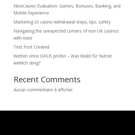
NineCasino Evaluation: Games, Bonuses, Banking, and
Mobile Experience
Mastering s5 casino withdrawal steps, tips, safety
Navigating the unexpected corners of non UK casinos
with ease
Test Post Created
Wetten ohne OASIS prüfen – Was bleibt für Nutzer
wirklich übrig?
Recent Comments
Aucun commentaire à afficher.