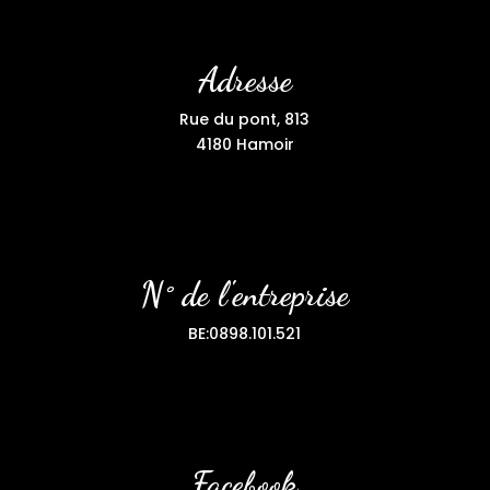
Adresse
Rue du pont, 813
4180 Hamoir
N° de l'entreprise
BE:0898.101.521
Facebook