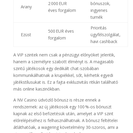
2 000 EUR
bónuszok,
Arany
éves forgalom
ingyenes
turnék
Prioritás
500 EUR éves
Ezüst
ügyfélszolgálat,
forgalom
havi cashback
A VIP szintek nem csak a pénzügyi előnyöket jelentik,
hanem a személyre szabott élményt is. A magasabb
szintű játékosok egy dedikált chat-szobában
kommunikálhatnak a krupiékkel, sőt, kérhetik egyedi
játékstílusukat is. Ez a fajta exkluzivitás ritkán található
más online kaszinókban.
A NV Casino üdvözlő bónusz is része ennek a
rendszernek: az új játékosok egy 100 %-os bónuszt
kapnak az első befizetésük után, amelyet a VIP szint
előrelépéséhez is felhasználhatnak. A bónusz feltételei
átláthatóak, a wagering követelmény 30‑szoros, ami a