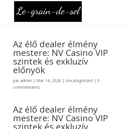
Az élő dealer élmény
mestere: NV Casino VIP
szintek és exkluzív
előnyök
par
admin
|
Mar 14, 2026
|
Uncategorized
|
0
commentaires
Az élő dealer élmény
mestere: NV Casino VIP
szintek és exkluzív