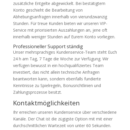
zusätzliche Entgelte abgewickelt. Bei bestätigtem
Konto geschieht die Bearbeitung von
Abhebungsanfragen innerhalb von vierundzwanzig
Stunden. Für treue Kunden bieten wir unseren VIP-
Service mit priorisierten Auszahlungen an, jene oft
innerhalb weniger Stunden auf Eurem Konto vorliegen.
Professioneller Support ständig
Unser mehrsprachiges Kundenservice-Team steht Euch
24 h am Tag, 7 Tage die Woche zur Verfügung. Wir
verfügen bewusst in ein hochqualifiziertes Team
investiert, das nicht allein technische Anfragen
beantworten kann, sondern ebenfalls fundierte
Kenntnisse zu Spielregeln, Bonusrichtlinien und
Zahlungsprozesse besitzt.
Kontaktmöglichkeiten
Ihr erreichen unseren Kundenservice über verschiedene
Kanäle. Der Chat ist die zügigste Option mit mit einer
durchschnittlichen Wartezeit von unter 60 Sekunden.