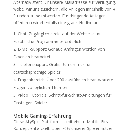
Alternativ steht Dir unsere Mailadresse zur Verfügung,
wobei wir uns zusichern, alle Anliegen innerhalb von 4
Stunden zu beantworten. Für dringende Anliegen
offerieren wir ebenfalls eine gratis Hotline an.
Chat: Zugänglich direkt auf der Webseite, null
zusätzliche Programme erforderlich
E-Mail-Support: Genaue Anfragen werden von
Experten bearbeitet
Telefonsupport: Gratis Rufnummer für
deutschsprachige Spieler
Fragenbereich: Über 200 ausführlich beantwortete
Fragen zu jeglichen Themen
Video-Tutorials: Schritt-für-Schritt-Anleitungen für
Einsteiger- Spieler
Mobile Gaming-Erfahrung
Diese AllySpin-Plattform ist mit einem Mobile-First-
Konzept entwickelt. Über 70% unserer Spieler nutzen