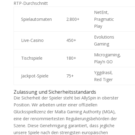
RTP-Durchschnitt
NetEnt,
Spielautomaten
2.800+
Pragmatic
Play
Evolutions
Live-Casino
450+
Gaming
Microgaming,
Tischspiele
180+
Play’n GO
Yggdrasil,
Jackpot-Spiele
75+
Red Tiger
Zulassung und Sicherheitsstandards
Die Sicherheit der Spieler steht bei AllySpin in oberster
Position. Wir arbeiten unter einer offiziellen
Glücksspiellizenz der Malta Gaming Authority (MGA),
eine der renommiertesten Regulierungsbehörden der
Szene. Diese Genehmigung garantiert, dass jegliche
unsere Spiele nach den strengsten europäischen