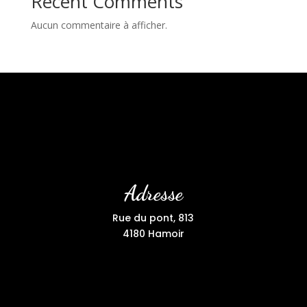
Recent Comments
Aucun commentaire à afficher.
Adresse
Rue du pont, 813
4180 Hamoir