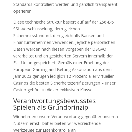
Standards kontrolliert werden und gänzlich transparent
operieren.
Diese technische Struktur basiert auf auf der 256-Bit-
SSL-Verschlüsselung, dem gleichen
Sicherheitsstandard, den gleichfalls Banken und
Finanzunternehmen verwenden. Jegliche persönlichen
Daten werden nach diesen Vorgaben der DSGVO
verarbeitet und an gesicherten Servern innerhalb der
EU- Union gespeichert. Gemäß einer Erhebung der
European Gaming and Betting Association aus dem
Jahr 2023 genügen lediglich 12 Prozent aller virtuellen
Casinos die besten Sicherheitszertifizierungen – unser
Casino gehört zu dieser exklusiven Klasse.
Verantwortungsbewusstes
Spielen als Grundprinzip
Wir nehmen unsere Verantwortung gegenüber unseren
Nutzern ernst. Daher bieten wir weitreichende
Werkzeuge zur Eigenkontrolle an: