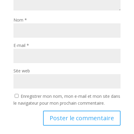
Nom
*
E-mail
*
Site web
Enregistrer mon nom, mon e-mail et mon site dans
le navigateur pour mon prochain commentaire.