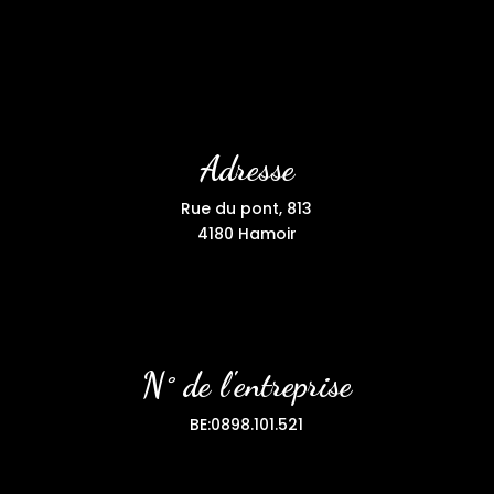
Adresse
Rue du pont, 813
4180 Hamoir
N° de l'entreprise
BE:0898.101.521