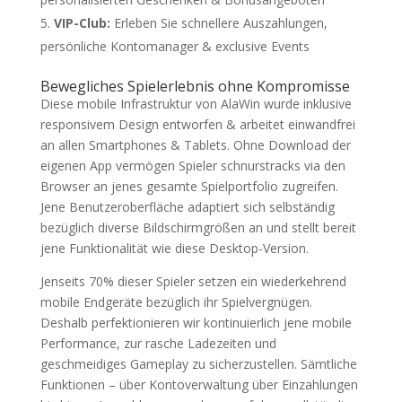
VIP-Club:
Erleben Sie schnellere Auszahlungen,
persönliche Kontomanager & exclusive Events
Bewegliches Spielerlebnis ohne Kompromisse
Diese mobile Infrastruktur von AlaWin wurde inklusive
responsivem Design entworfen & arbeitet einwandfrei
an allen Smartphones & Tablets. Ohne Download der
eigenen App vermögen Spieler schnurstracks via den
Browser an jenes gesamte Spielportfolio zugreifen.
Jene Benutzeroberfläche adaptiert sich selbständig
bezüglich diverse Bildschirmgrößen an und stellt bereit
jene Funktionalität wie diese Desktop-Version.
Jenseits 70% dieser Spieler setzen ein wiederkehrend
mobile Endgeräte bezüglich ihr Spielvergnügen.
Deshalb perfektionieren wir kontinuierlich jene mobile
Performance, zur rasche Ladezeiten und
geschmeidiges Gameplay zu sicherzustellen. Sämtliche
Funktionen – über Kontoverwaltung über Einzahlungen