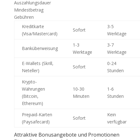
Auszahlungsdauer
Mindestbetrag
Gebühren
Kreditkarte
3-5
Sofort
(Visa/Mastercard)
Werktage
1-3
3-7
Banküberweisung
Werktage
Werktage
E-Wallets (Skrill,
0-24
Sofort
Neteller)
Stunden
Krypto-
Währungen
10-30
1-6
(Bitcoin,
Minuten
Stunden
Ethereum)
Prepaid-Karten
Kein
Sofort
(Paysafecard)
verfügbar
Attraktive Bonusangebote und Promotionen