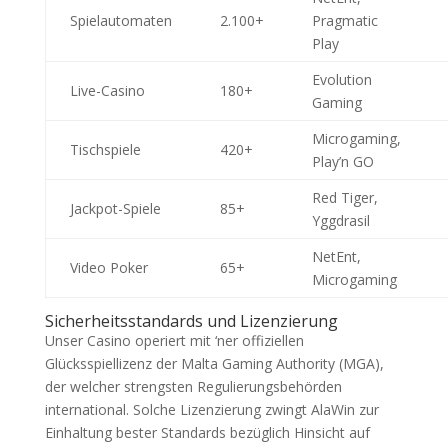
Spielautomaten
2.100+
Pragmatic
Play
Evolution
Live-Casino
180+
Gaming
Microgaming,
Tischspiele
420+
Play’n GO
Red Tiger,
Jackpot-Spiele
85+
Yggdrasil
NetEnt,
Video Poker
65+
Microgaming
Sicherheitsstandards und Lizenzierung
Unser Casino operiert mit ‘ner offiziellen
Glücksspiellizenz der Malta Gaming Authority (MGA),
der welcher strengsten Regulierungsbehörden
international. Solche Lizenzierung zwingt AlaWin zur
Einhaltung bester Standards bezüglich Hinsicht auf