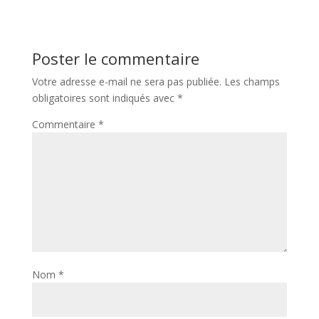
Poster le commentaire
Votre adresse e-mail ne sera pas publiée.
Les champs
obligatoires sont indiqués avec
*
Commentaire
*
Nom
*