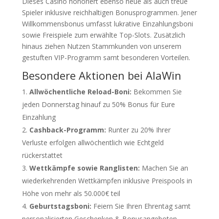
Dieses Casino honoriert ebenso neue als auch treue
Spieler inklusive reichhaltigen Bonusprogrammen. Jener
Willkommensbonus umfasst lukrative Einzahlungsboni
sowie Freispiele zum erwählte Top-Slots. Zusätzlich
hinaus ziehen Nutzen Stammkunden von unserem
gestuften VIP-Programm samt besonderen Vorteilen.
Besondere Aktionen bei AlaWin
Allwöchentliche Reload-Boni:
Bekommen Sie
jeden Donnerstag hinauf zu 50% Bonus für Eure
Einzahlung
Cashback-Programm:
Runter zu 20% Ihrer
Verluste erfolgen allwöchentlich wie Echtgeld
rückerstattet
Wettkämpfe sowie Ranglisten:
Machen Sie an
wiederkehrenden Wettkämpfen inklusive Preispools in
Höhe von mehr als 50.000€ teil
Geburtstagsboni:
Feiern Sie Ihren Ehrentag samt
personalisierten Geschenken & Bonusangeboten