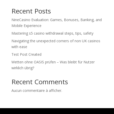
Recent Posts
NineCasino Evaluation: Games, Bonuses, Banking, and
Mobile Experience
Mastering s5 casino withdrawal steps, tips, safety
Navigating the unexpected corners of non UK casinos
with ease
Test Post Created
Wetten ohne OASIS prüfen – Was bleibt für Nutzer
wirklich übrig?
Recent Comments
Aucun commentaire à afficher.