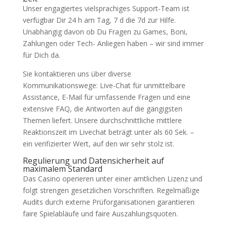
Unser engagiertes vielsprachiges Support-Team ist
verfügbar Dir 24 h am Tag, 7 d die 7d zur Hilfe.
Unabhängig davon ob Du Fragen zu Games, Boni,
Zahlungen oder Tech- Anliegen haben – wir sind immer
für Dich da.
Sie kontaktieren uns über diverse
Kommunikationswege: Live-Chat für unmittelbare
Assistance, E-Mail für umfassende Fragen und eine
extensive FAQ, die Antworten auf die gängigsten
Themen liefert. Unsere durchschnittliche mittlere
Reaktionszeit im Livechat beträgt unter als 60 Sek. –
ein verifizierter Wert, auf den wir sehr stolz ist.
Regulierung und Datensicherheit auf
maximalem Standard
Das Casino operieren unter einer amtlichen Lizenz und
folgt strengen gesetzlichen Vorschriften. Regelmäßige
Audits durch externe Prüforganisationen garantieren
faire Spielabläufe und faire Auszahlungsquoten.