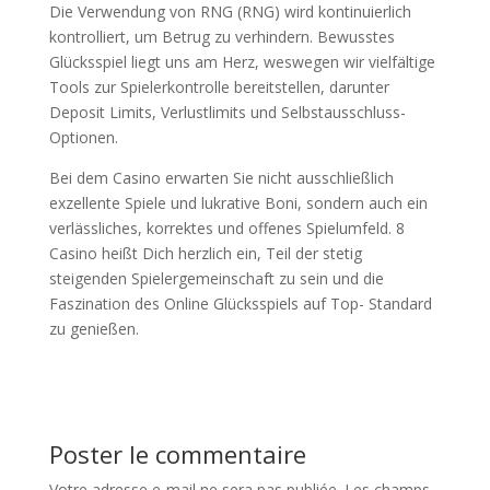
Die Verwendung von RNG (RNG) wird kontinuierlich
kontrolliert, um Betrug zu verhindern. Bewusstes
Glücksspiel liegt uns am Herz, weswegen wir vielfältige
Tools zur Spielerkontrolle bereitstellen, darunter
Deposit Limits, Verlustlimits und Selbstausschluss-
Optionen.
Bei dem Casino erwarten Sie nicht ausschließlich
exzellente Spiele und lukrative Boni, sondern auch ein
verlässliches, korrektes und offenes Spielumfeld. 8
Casino heißt Dich herzlich ein, Teil der stetig
steigenden Spielergemeinschaft zu sein und die
Faszination des Online Glücksspiels auf Top- Standard
zu genießen.
Poster le commentaire
Votre adresse e-mail ne sera pas publiée.
Les champs