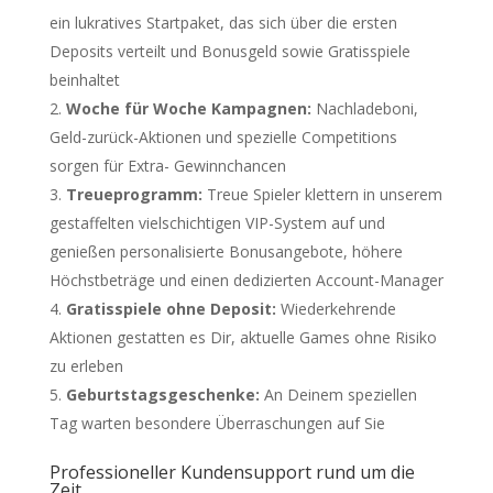
ein lukratives Startpaket, das sich über die ersten
Deposits verteilt und Bonusgeld sowie Gratisspiele
beinhaltet
Woche für Woche Kampagnen:
Nachladeboni,
Geld-zurück-Aktionen und spezielle Competitions
sorgen für Extra- Gewinnchancen
Treueprogramm:
Treue Spieler klettern in unserem
gestaffelten vielschichtigen VIP-System auf und
genießen personalisierte Bonusangebote, höhere
Höchstbeträge und einen dedizierten Account-Manager
Gratisspiele ohne Deposit:
Wiederkehrende
Aktionen gestatten es Dir, aktuelle Games ohne Risiko
zu erleben
Geburtstagsgeschenke:
An Deinem speziellen
Tag warten besondere Überraschungen auf Sie
Professioneller Kundensupport rund um die
Zeit