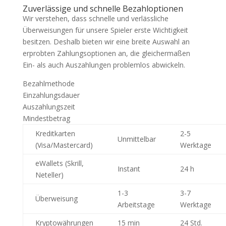
Zuverlässige und schnelle Bezahloptionen
Wir verstehen, dass schnelle und verlässliche
Überweisungen für unsere Spieler erste Wichtigkeit
besitzen. Deshalb bieten wir eine breite Auswahl an
erprobten Zahlungsoptionen an, die gleichermaßen
Ein- als auch Auszahlungen problemlos abwickeln.
Bezahlmethode
Einzahlungsdauer
Auszahlungszeit
Mindestbetrag
Kreditkarten
2-5
Unmittelbar
(Visa/Mastercard)
Werktage
eWallets (Skrill,
Instant
24 h
Neteller)
1-3
3-7
Überweisung
Arbeitstage
Werktage
Kryptowährungen
15 min
24 Std.