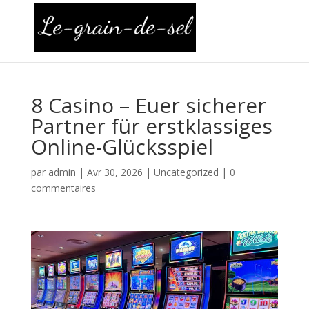
8 Casino – Euer sicherer
Partner für erstklassiges
Online-Glücksspiel
par
admin
|
Avr 30, 2026
|
Uncategorized
|
0
commentaires