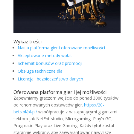
Wykaz treści
Naша platforma gier i oferowane możliwości
Akceptowane metody wpłat
Schemat bonusów oraz promocji
Obsługa techniczne dla
Licencja i bezpieczeństwo danych
Oferowana platforma gier i jej możliwości
Zapewniamy graczom wejście do ponad 3000 tytułów
od renomowanych dostawców gier.
https://20-
bets.pl/pl-pl/
współpracuje z następującymi gigantami
sektora jak NetEnt studio, Microgaming, Play’n GO,
Pragmatic Play oraz Live Gaming. Każdy tytuł został
starannie wybrany, aby zagwarantować najwyższy