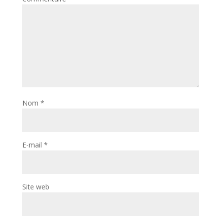
Nom
*
E-mail
*
Site web