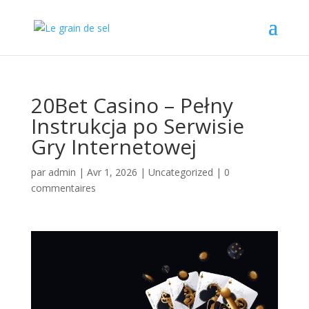
20Bet Casino – Pełny
Instrukcja po Serwisie
Gry Internetowej
par
admin
|
Avr 1, 2026
|
Uncategorized
|
0
commentaires