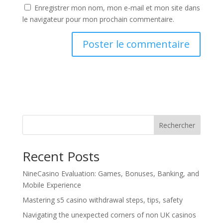
Enregistrer mon nom, mon e-mail et mon site dans
le navigateur pour mon prochain commentaire.
Rechercher
Recent Posts
NineCasino Evaluation: Games, Bonuses, Banking, and
Mobile Experience
Mastering s5 casino withdrawal steps, tips, safety
Navigating the unexpected corners of non UK casinos