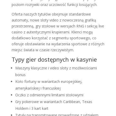
poziom rozrywki oraz uczciwość funkcji losujących.
Oferta naszych tytułów obejmuje standardowe
automaty, nowe sloty video z nowoczesną grafiką
przestrzenną, gry stołowe w wersjach RNG i sekcję live
casino z autentycznymi krupierami. Klienci mogą
dodatkowo korzystać z segmentu sportowego, co
oferuje obstawianie na wydarzenia sportowe z różnych
miejsc świata w czasie rzeczywistym.
Typy gier dostępnych w kasynie
Maszyny klasyczne i video sloty z możliwościami
bonus
Koło fortuny w wariantach europejskiej,
amerykańskiej i francuskiej
Oczko z odmiennymi limitami stołowymi
Gry pokerowe w wariantach Caribbean, Texas
Holdem i 3 kart kart
Tytuły na transmitowane prowadzone z udziałem