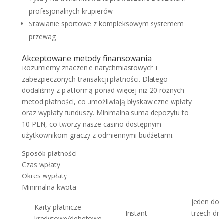
profesjonalnych krupierów
Stawianie sportowe z kompleksowym systemem
przewag
Akceptowane metody finansowania
Rozumiemy znaczenie natychmiastowych i
zabezpieczonych transakcji płatności. Dlatego
dodaliśmy z platformą ponad więcej niż 20 różnych
metod płatności, co umożliwiają błyskawiczne wpłaty
oraz wypłaty funduszy. Minimalna suma depozytu to
10 PLN, co tworzy nasze casino dostępnym
użytkownikom graczy z odmiennymi budżetami.
Sposób płatności
Czas wpłaty
Okres wypłaty
Minimalna kwota
jeden do
Karty płatnicze
Instant
trzech dn
kredytowe/debetowe